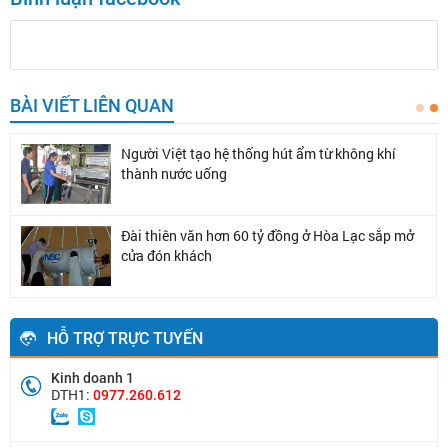
BÀI VIẾT LIÊN QUAN
Người Việt tạo hệ thống hút ẩm từ không khí
thành nước uống
Đài thiên văn hơn 60 tỷ đồng ở Hòa Lạc sắp mở
cửa đón khách
HỖ TRỢ TRỰC TUYẾN
Kinh doanh 1
DTH1:
0977.260.612