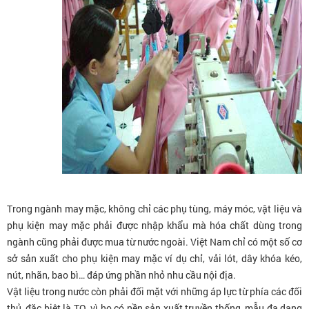
Trong ngành may mặc, không chỉ các phụ tùng, máy móc, vật liệu và
phụ kiện may mặc phải được nhập khẩu mà hóa chất dùng trong
ngành cũng phải được mua từ nước ngoài. Việt Nam chỉ có một số cơ
sở sản xuất cho phụ kiện may mặc ví dụ chỉ, vải lót, dây khóa kéo,
nút, nhãn, bao bì… đáp ứng phần nhỏ nhu cầu nội địa.
Vật liệu trong nước còn phải đối mặt với những áp lực từ phía các đối
thủ, đặc biệt là TQ, vì họ có nền sản xuất truyền thống, mẫu đa dạng