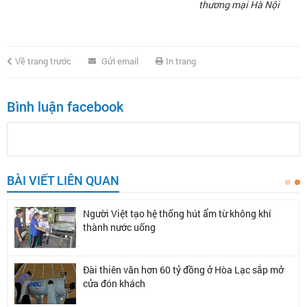
thương mại Hà Nội
Về trang trước
Gửi email
In trang
Bình luận facebook
BÀI VIẾT LIÊN QUAN
Nhà khoa học Việt tạo thiết bị biến nước biển
thành đá tuyết
Vì sao doanh nghiệp Việt Nam chưa làm được
cái ốc vít?