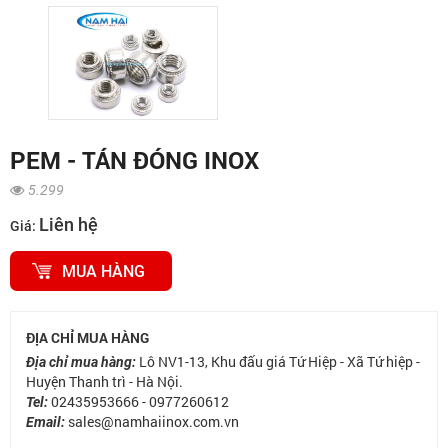
PEM - TÁN ĐÓNG INOX
5.299
Liên hệ
Giá:
MUA HÀNG
ĐỊA CHỈ MUA HÀNG
Lô NV1-13, Khu đấu giá Tứ Hiệp - Xã Tứ hiệp -
Địa chỉ mua hàng:
Huyện Thanh trì - Hà Nội.
02435953666 - 0977260612
Tel:
sales@namhaiinox.com.vn
Email: