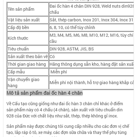
Đai ốc hàn 4 chân DIN 928, Weld nuts din928,
Tên sản phẩm
chấu
Vật liệu sản xuất
Sắt, thép carbon, Inox 201, Inox 304, Inox 316
Cấp độ bền
6, 8, 10, có thể tùy chỉnh
M3, M4, M5, M6, M8, M10, M12, M16, tùy chín
Kích thước
cầu
Tiêu chuẩn
DIN 928, ASTM, JIS, BS
Sản xuất theo bản vẽ
Có
Thời gian giao hàng
Hãng thông dụng sẵn kho, hàng đặt sản xuất 
Cấp mẫu
Miễn phí
Vận chuyển giao
Miễn phí nội thành, hỗ trợ giao hàng khắp cả
hàng
Mô tả sản phẩm đai ốc hàn 4 chân
Về Cấu tạo cũng giống như đai ốc hàn 3 chân chỉ khác ở điểm
sản phẩm này có 4 chấu (4 chân), sản xuất với tiêu chuẩn din
928 của Đức với chất liệu như sắt, thép, thép không gỉ inox.
Sản phẩm này được chúng tôi cung cấp nhiều cho các đơn vị chế
tạo, lắp ráp ô tô, xe máy, các đợn sữa chữa và thay thế phụ tùng