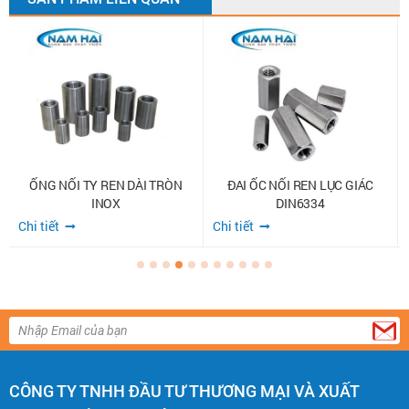
ỐNG NỐI TY REN DÀI TRÒN
ĐAI ỐC NỐI REN LỤC GIÁC
INOX
DIN6334
Chi tiết
Chi tiết
CÔNG TY TNHH ĐẦU TƯ THƯƠNG MẠI VÀ XUẤT