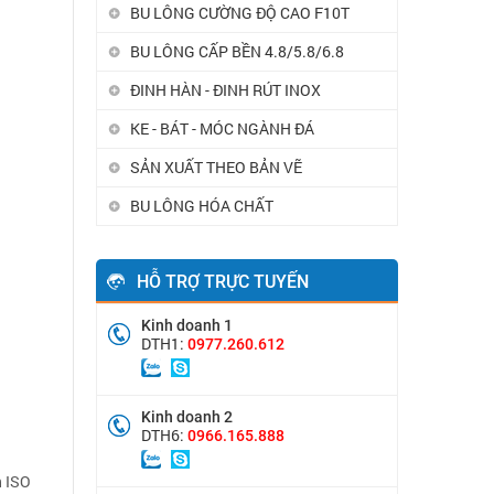
BU LÔNG CƯỜNG ĐỘ CAO F10T
BU LÔNG CẤP BỀN 4.8/5.8/6.8
ĐINH HÀN - ĐINH RÚT INOX
KE - BÁT - MÓC NGÀNH ĐÁ
SẢN XUẤT THEO BẢN VẼ
BU LÔNG HÓA CHẤT
HỖ TRỢ TRỰC TUYẾN
Kinh doanh 1
DTH1:
0977.260.612
Kinh doanh 2
DTH6:
0966.165.888
n ISO