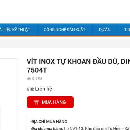
ÀI LIỆU KỸ THUẬT
CÔNG NGHỆ SẢN XUẤT
DỰ ÁN
TI
VÍT INOX TỰ KHOAN ĐẦU DÙ, DI
7504T
5.183
Liên hệ
Giá:
MUA HÀNG
ĐỊA CHỈ MUA HÀNG
Lô NV1-13, Khu đấu giá Tứ Hiệp - Xã
Địa chỉ mua hàng: