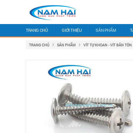
TRANG CHỦ
GIỚI THIỆU
SẢN PHẨM
T
TRANG CHỦ
SẢN PHẨM
VÍT TỰ KHOAN - VÍT BẮN TÔN