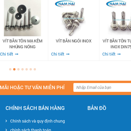
VÍT BẮN TÔN MẠ KẼM
VÍT BẮN NGÓI INOX
VÍT BẮN TÔN 
NHÚNG NÓNG
INOX DIN7
Chi tiết
Chi tiết
Chi tiết
MÃI HOẶC TƯ VẤN MIỄN PHÍ
CHÍNH SÁCH BÁN HÀNG
BẢN ĐỒ
Chính sách và quy định chung
chính sách thanh toán