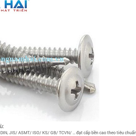
ù:
n DIN, JIS/ ASMT/ ISO/ KS/ GB/ TCVN/ … đạt cấp bền cao theo tiêu chuẩ