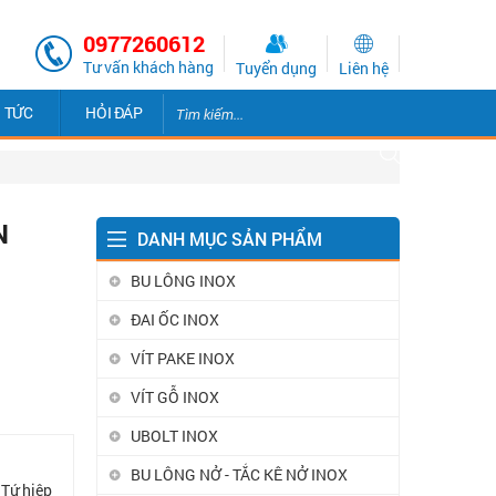
0977260612
Tư vấn khách hàng
Tuyển dụng
Liên hệ
N TỨC
HỎI ĐÁP
N
DANH MỤC SẢN PHẨM
BU LÔNG INOX
ĐAI ỐC INOX
VÍT PAKE INOX
VÍT GỖ INOX
UBOLT INOX
BU LÔNG NỞ - TẮC KÊ NỞ INOX
 Tứ hiệp