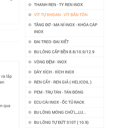
THANH REN - TY REN INOX
VÍT TỰ KHOAN - VÍT BẮN TÔN
TĂNG ĐƠ - MA NÍ INOX - KHÓA CÁP
INOX
ĐAI TREO- ĐAI XIẾT
BU LÔNG CẤP BỀN 8.8/10.9/12.9
VÒNG ĐỆM - INOX
DÂY XÍCH - XÍCH INOX
 và lắp
oan
REN CẤY - REN GIẢ ( HELICOIL )
PEM - TRỤ TÁN - TÁN ĐÓNG
ECU CÀI INOX - ỐC TỦ RACK
ên qua
BU LÔNG MÓNG CHỮ L,J,U...
BU LÔNG TỰ ĐỨT S10T ( 10.9)