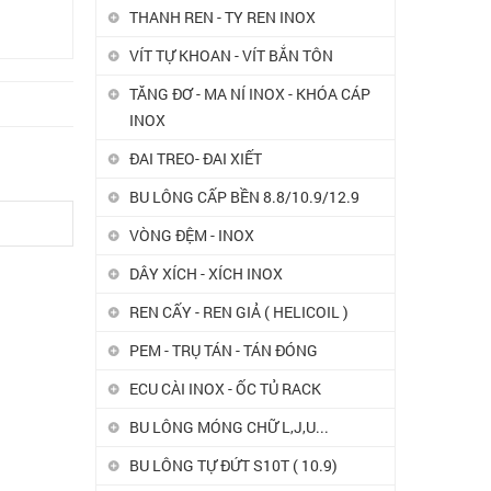
THANH REN - TY REN INOX
VÍT TỰ KHOAN - VÍT BẮN TÔN
TĂNG ĐƠ - MA NÍ INOX - KHÓA CÁP
INOX
ĐAI TREO- ĐAI XIẾT
BU LÔNG CẤP BỀN 8.8/10.9/12.9
VÒNG ĐỆM - INOX
DÂY XÍCH - XÍCH INOX
REN CẤY - REN GIẢ ( HELICOIL )
PEM - TRỤ TÁN - TÁN ĐÓNG
ECU CÀI INOX - ỐC TỦ RACK
BU LÔNG MÓNG CHỮ L,J,U...
BU LÔNG TỰ ĐỨT S10T ( 10.9)