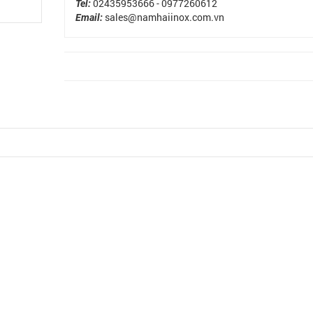
02435953666 - 0977260612
Tel:
sales@namhaiinox.com.vn
Email: