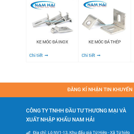
KE MÓC ĐÁ INOX
KE MÓC ĐÁ THÉP
Chi tiết
Chi tiết
ĐĂNG KÍ NHẬN TIN KHUYẾN 
CÔNG TY TNHH ĐẦU TƯ THƯƠNG MẠI VÀ
XUẤT NHẬP KHẨU NAM HẢI
Địa chỉ: Lô NV1-13, Khu đấu giá Tứ Hiệp - Xã Tứ hiệp