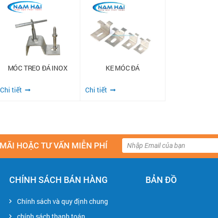
MÓC TREO ĐÁ INOX
KE MÓC ĐÁ
Chi tiết
Chi tiết
MÃI HOẶC TƯ VẤN MIỄN PHÍ
CHÍNH SÁCH BÁN HÀNG
BẢN ĐỒ
Chính sách và quy định chung
chính sách thanh toán