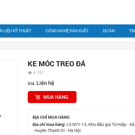
ÀI LIỆU KỸ THUẬT
CÔNG NGHỆ SẢN XUẤT
DỰ ÁN
TI
KE MÓC TREO ĐÁ
4.191
Liên hệ
Giá:
MUA HÀNG
ĐỊA CHỈ MUA HÀNG
Lô NV1-13, Khu đấu giá Tứ Hiệp - Xã
Địa chỉ mua hàng:
- Huyện Thanh trì - Hà Nội.