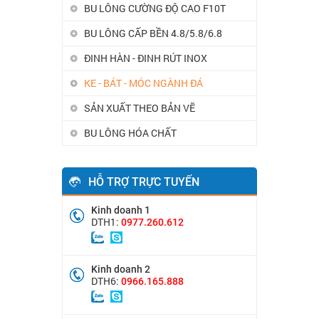
BU LÔNG CƯỜNG ĐỘ CAO F10T
BU LÔNG CẤP BỀN 4.8/5.8/6.8
ĐINH HÀN - ĐINH RÚT INOX
KE - BÁT - MÓC NGÀNH ĐÁ
SẢN XUẤT THEO BẢN VẼ
BU LÔNG HÓA CHẤT
HỖ TRỢ TRỰC TUYẾN
Kinh doanh 1
DTH1:
0977.260.612
Kinh doanh 2
DTH6:
0966.165.888