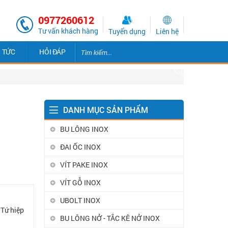
0977260612
Tư vấn khách hàng
Tuyển dụng
Liên hệ
N TỨC
HỎI ĐÁP
DANH MỤC SẢN PHẨM
BU LÔNG INOX
ĐAI ỐC INOX
VÍT PAKE INOX
VÍT GỖ INOX
UBOLT INOX
 Tứ hiệp
BU LÔNG NỞ - TẮC KÊ NỞ INOX