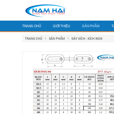
TRANG CHỦ
GIỚI THIỆU
SẢN PHẨM
T
TRANG CHỦ
SẢN PHẨM
DÂY XÍCH - XÍCH INOX