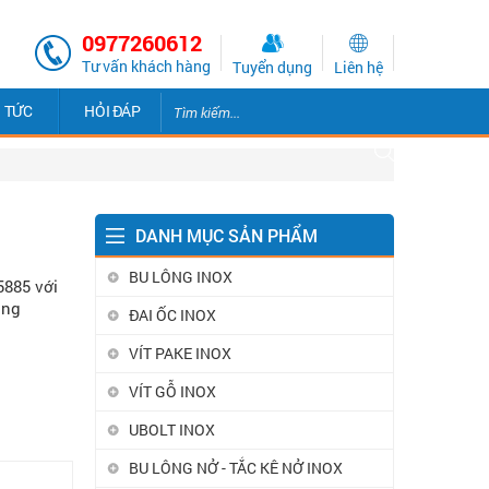
0977260612
Tư vấn khách hàng
Tuyển dụng
Liên hệ
N TỨC
HỎI ĐÁP
DANH MỤC SẢN PHẨM
BU LÔNG INOX
5885 với
ông
ĐAI ỐC INOX
VÍT PAKE INOX
VÍT GỖ INOX
UBOLT INOX
BU LÔNG NỞ - TẮC KÊ NỞ INOX