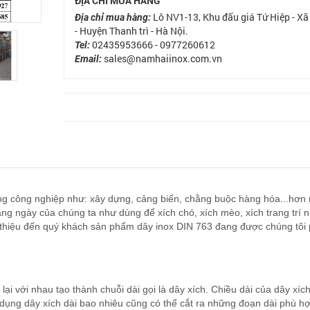
ĐỊA CHỈ MUA HÀNG
Lô NV1-13, Khu đấu giá Tứ Hiệp - Xã
Địa chỉ mua hàng:
- Huyện Thanh trì - Hà Nội.
02435953666 - 0977260612
Tel:
sales@namhaiinox.com.vn
Email:
rong công nghiệp như: xây dựng, cảng biển, chằng buộc hàng hóa...hơn
àng ngày của chúng ta như dùng để xích chó, xích mèo, xích trang trí 
iới thiệu đến quý khách sản phẩm dây inox DIN 763 đang được chúng tôi
ại với nhau tạo thành chuỗi dài gọi là dây xích. Chiều dài của dây xíc
 dụng dây xích dài bao nhiêu cũng có thể cắt ra những đoạn dài phù hợ