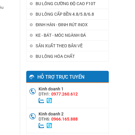
BU LÔNG CƯỜNG ĐỘ CAO F10T
ều
BU LÔNG CẤP BỀN 4.8/5.8/6.8
ĐINH HÀN - ĐINH RÚT INOX
KE - BÁT - MÓC NGÀNH ĐÁ
SẢN XUẤT THEO BẢN VẼ
BU LÔNG HÓA CHẤT
HỖ TRỢ TRỰC TUYẾN
Kinh doanh 1
DTH1:
0977.260.612
Kinh doanh 2
DTH6:
0966.165.888