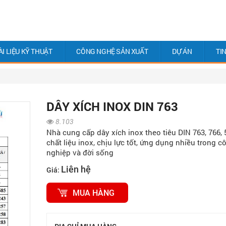
ÀI LIỆU KỸ THUẬT
CÔNG NGHỆ SẢN XUẤT
DỰ ÁN
TI
DÂY XÍCH INOX DIN 763
8.103
Nhà cung cấp dây xích inox theo tiêu DIN 763, 766, 
chất liệu inox, chịu lực tốt, ứng dụng nhiều trong c
nghiệp và đời sống
Liên hệ
Giá:
MUA HÀNG