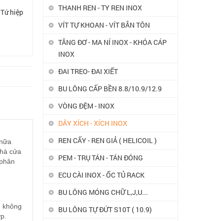
THANH REN - TY REN INOX
 Tứ hiệp
VÍT TỰ KHOAN - VÍT BẮN TÔN
TĂNG ĐƠ - MA NÍ INOX - KHÓA CÁP
INOX
ĐAI TREO- ĐAI XIẾT
BU LÔNG CẤP BỀN 8.8/10.9/12.9
VÒNG ĐỆM - INOX
DÂY XÍCH - XÍCH INOX
REN CẤY - REN GIẢ ( HELICOIL )
 nữa
nhà cửa
PEM - TRỤ TÁN - TÁN ĐÓNG
 phân
ECU CÀI INOX - ỐC TỦ RACK
BU LÔNG MÓNG CHỮ L,J,U...
h không
BU LÔNG TỰ ĐỨT S10T ( 10.9)
p.